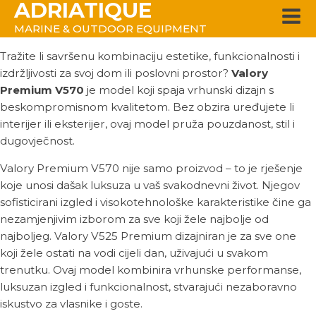
ADRIATIQUE
MARINE & OUTDOOR EQUIPMENT
Tražite li savršenu kombinaciju estetike, funkcionalnosti i
izdržljivosti za svoj dom ili poslovni prostor?
Valory
Premium V570
je model koji spaja vrhunski dizajn s
beskompromisnom kvalitetom. Bez obzira uređujete li
interijer ili eksterijer, ovaj model pruža pouzdanost, stil i
dugovječnost.
Valory Premium V570 nije samo proizvod – to je rješenje
koje unosi dašak luksuza u vaš svakodnevni život. Njegov
sofisticirani izgled i visokotehnološke karakteristike čine ga
nezamjenjivim izborom za sve koji žele najbolje od
najboljeg. Valory V525 Premium dizajniran je za sve one
koji žele ostati na vodi cijeli dan, uživajući u svakom
trenutku. Ovaj model kombinira vrhunske performanse,
luksuzan izgled i funkcionalnost, stvarajući nezaboravno
iskustvo za vlasnike i goste.