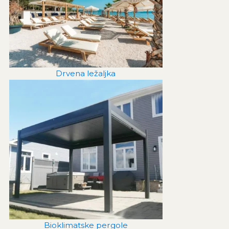
Drvena ležaljka
Bioklimatske pergole